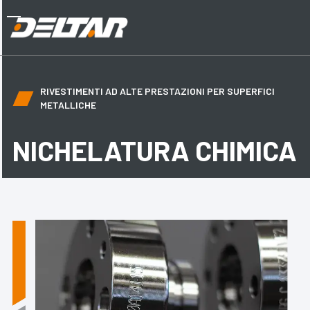
Skip
to
Open
Close
content
mobile
mobile
menu
menu
RIVESTIMENTI AD ALTE PRESTAZIONI PER SUPERFICI
METALLICHE
NICHELATURA
CHIMICA