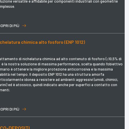
luzione versatile e affidabile per componenti industriali con geometrie
mplesse.
OPRI DI PIÙ
chelatura chimica alto fosforo (ENP 1012)
attamento di nichelatura chimica ad alto contenuto di fosforo (≥10,5% di
: è la nostra soluzione di massima performance, scelta quando l’obiettivo
imario è ottenere la migliore protezione anticorrosiva e la massima
abilità nel tempo. Il deposito ENP 1012 ha una struttura amorfa
rticolarmente idonea a resistere ad ambienti aggressivi (umidi, chimici,
rini) ed è atossico, quindi indicato anche per superfici a contatto con
imenti.
OPRI DI PIÙ
CO-DEPOSITI