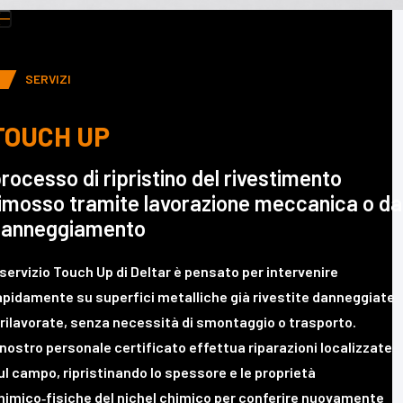
uttons
ress
scape
SERVIZI
o
o
o
TOUCH UP
he
irst
rocesso di ripristino del rivestimento
lide
imosso tramite lavorazione meccanica o da
danneggiamento
l servizio Touch Up di Deltar è pensato per intervenire
apidamente su superfici metalliche già rivestite danneggiate
 rilavorate, senza necessità di smontaggio o trasporto.
l nostro personale certificato effettua riparazioni localizzate
ul campo, ripristinando lo spessore e le proprietà
himico‑fisiche del nichel chimico per conferire nuovamente