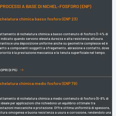
PROCESSI A BASE DI NICHEL-FOSFORO (ENP)
ichelatura chimica basso fosforo (ENP 23)
attamento di nichelatura chimica a basso contenuto di fosforo (1-4% di
, indicato quando servono elevata durezza e alta resistenza all’usura.
rantisce una deposizione uniforme anche su geometrie complesse ed è
atto a componenti soggetti a sfregamento, abrasione e contatto, dove
 priorità è la prestazione meccanica e la tenuta superficiale nel tempo.
OPRI DI PIÙ
ichelatura chimica medio fosforo (ENP 79)
attamento di nichelatura chimica a medio contenuto di fosforo (5-9% di
, ideale per applicazioni che richiedono un equilibrio ottimale tra
estazioni meccaniche e protezione. Offre ottima uniformità di spessore,
nitura omogenea e buona resistenza a usura e corrosione, rendendolo una