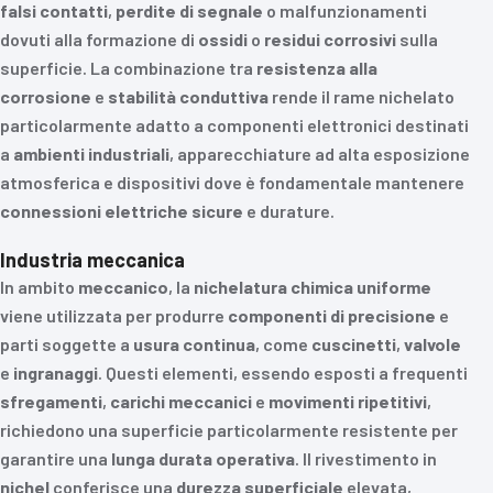
falsi contatti
,
perdite di segnale
o malfunzionamenti
dovuti alla formazione di
ossidi
o
residui corrosivi
sulla
superficie. La combinazione tra
resistenza alla
corrosione
e
stabilità conduttiva
rende il rame nichelato
particolarmente adatto a componenti elettronici destinati
a
ambienti industriali
, apparecchiature ad alta esposizione
atmosferica e dispositivi dove è fondamentale mantenere
connessioni elettriche sicure
e durature.
Industria meccanica
In ambito
meccanico
, la
nichelatura chimica uniforme
viene utilizzata per produrre
componenti di precisione
e
parti soggette a
usura continua
, come
cuscinetti
,
valvole
e
ingranaggi
. Questi elementi, essendo esposti a frequenti
sfregamenti
,
carichi meccanici
e
movimenti ripetitivi
,
richiedono una superficie particolarmente resistente per
garantire una
lunga durata operativa
. Il rivestimento in
nichel
conferisce una
durezza superficiale
elevata,