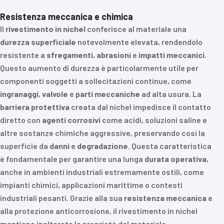
Resistenza meccanica e chimica
Il
rivestimento in nichel
conferisce al materiale una
durezza superficiale
notevolmente elevata, rendendolo
resistente a
sfregamenti
,
abrasioni
e
impatti meccanici
.
Questo aumento di durezza è particolarmente utile per
componenti soggetti a sollecitazioni continue, come
ingranaggi
,
valvole
e
parti meccaniche
ad alta usura. La
barriera protettiva
creata dal nichel impedisce il contatto
diretto con
agenti corrosivi
come acidi, soluzioni saline e
altre sostanze chimiche aggressive, preservando così la
superficie da
danni
e
degradazione
. Questa caratteristica
è fondamentale per garantire una lunga
durata operativa
,
anche in ambienti industriali estremamente ostili, come
impianti chimici, applicazioni marittime o contesti
industriali pesanti. Grazie alla sua
resistenza meccanica
e
alla protezione anticorrosione, il rivestimento in nichel
mantiene inalterate le proprietà del materiale