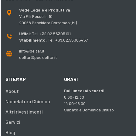
Sede Legale e Produttiva
:
Via F.lli Rosselli, 10
20068 Peschiera Borromeo (MI)
Uffici:
Tel. +39.02.55305101
Stabilimento:
Tel. +39.02.55305457
info@deltar.it
deltar@pec.deltar.it
SITEMAP
ORARI
About
Dal lunedì al venerdì:
8.30-12.30
Nichelatura Chimica
14.00-18.00
Sabato e Domenica Chiuso
Altri rivestimenti
Servizi
Blog