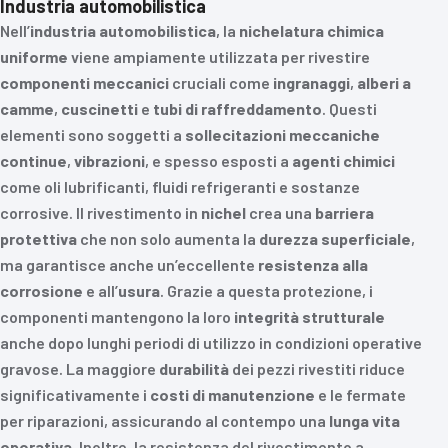
Industria automobilistica
Nell’
industria automobilistica
, la
nichelatura chimica
uniforme
viene ampiamente utilizzata per rivestire
componenti meccanici
cruciali come
ingranaggi
,
alberi a
camme
,
cuscinetti
e
tubi di raffreddamento
. Questi
elementi sono soggetti a
sollecitazioni meccaniche
continue
,
vibrazioni
, e spesso esposti a
agenti chimici
come oli lubrificanti, fluidi refrigeranti e sostanze
corrosive. Il rivestimento in
nichel
crea una
barriera
protettiva
che non solo aumenta la
durezza superficiale
,
ma garantisce anche un’eccellente
resistenza alla
corrosione
e all’
usura
. Grazie a questa protezione, i
componenti mantengono la loro
integrità strutturale
anche dopo lunghi periodi di utilizzo in condizioni operative
gravose. La maggiore
durabilità
dei pezzi rivestiti riduce
significativamente i
costi di manutenzione
e le fermate
per riparazioni, assicurando al contempo una
lunga vita
operativa
. Inoltre, la resistenza del rivestimento a