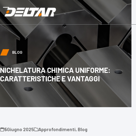
Skip
to
Open
Close
content
mobile
mobile
menu
menu
BLOG
NICHELATURA CHIMICA UNIFORME:
CARATTERISTICHE E VANTAGGI
5
Giugno 2025
Approfondimenti
,
Blog