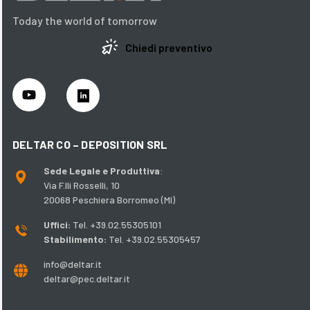
Today the world of tomorrow
Chiedi preventivo
DELTAR CO – DEPOSITION SRL
Sede Legale e Produttiva
:
Via F.lli Rosselli, 10
20068 Peschiera Borromeo (MI)
Uffici:
Tel. +39.02.55305101
Stabilimento:
Tel. +39.02.55305457
info@deltar.it
deltar@pec.deltar.it