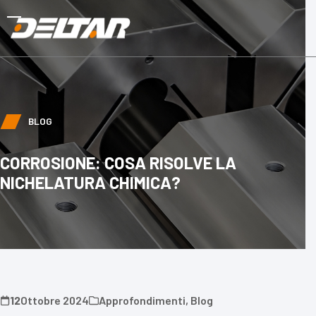
Skip
to
Open
Close
content
mobile
mobile
menu
menu
BLOG
CORROSIONE: COSA RISOLVE LA
NICHELATURA CHIMICA?
12
Ottobre 2024
Approfondimenti
,
Blog