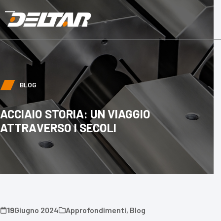
Skip
to
Open
Close
content
mobile
mobile
menu
menu
BLOG
ACCIAIO STORIA: UN VIAGGIO
ATTRAVERSO I SECOLI
19
Giugno 2024
Approfondimenti
,
Blog