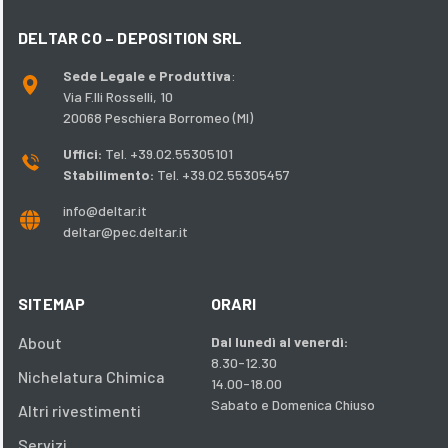
DELTAR CO – DEPOSITION SRL
Sede Legale e Produttiva
:
Via F.lli Rosselli, 10
20068 Peschiera Borromeo (MI)
Uffici:
Tel. +39.02.55305101
Stabilimento:
Tel. +39.02.55305457
info@deltar.it
deltar@pec.deltar.it
SITEMAP
ORARI
About
Dal lunedì al venerdì:
8.30-12.30
Nichelatura Chimica
14.00-18.00
Sabato e Domenica Chiuso
Altri rivestimenti
Servizi