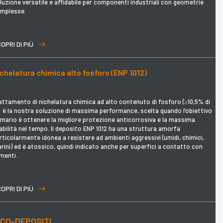
luzione versatile e affidabile per componenti industriali con geometrie
mplesse.
OPRI DI PIÙ
chelatura chimica alto fosforo (ENP 1012)
attamento di nichelatura chimica ad alto contenuto di fosforo (≥10,5% di
: è la nostra soluzione di massima performance, scelta quando l’obiettivo
imario è ottenere la migliore protezione anticorrosiva e la massima
abilità nel tempo. Il deposito ENP 1012 ha una struttura amorfa
rticolarmente idonea a resistere ad ambienti aggressivi (umidi, chimici,
rini) ed è atossico, quindi indicato anche per superfici a contatto con
imenti.
OPRI DI PIÙ
CO-DEPOSITI