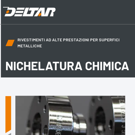
Skip
to
Open
Close
content
mobile
mobile
menu
menu
RIVESTIMENTI AD ALTE PRESTAZIONI PER SUPERFICI
METALLICHE
NICHELATURA
CHIMICA