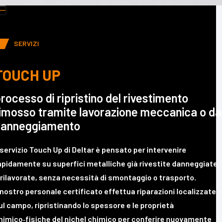
uttons
ress
scape
SERVIZI
o
o
o
TOUCH UP
he
irst
rocesso di ripristino del rivestimento
lide
imosso tramite lavorazione meccanica o da
danneggiamento
l servizio Touch Up di Deltar è pensato per intervenire
apidamente su superfici metalliche già rivestite danneggiate
 rilavorate, senza necessità di smontaggio o trasporto.
l nostro personale certificato effettua riparazioni localizzate
ul campo, ripristinando lo spessore e le proprietà
himico‑fisiche del nichel chimico per conferire nuovamente