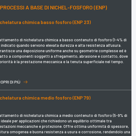
PROCESSI A BASE DI NICHEL-FOSFORO (ENP)
ichelatura chimica basso fosforo (ENP 23)
attamento di nichelatura chimica a basso contenuto di fosforo (1-4% di
, indicato quando servono elevata durezza e alta resistenza all’usura.
rantisce una deposizione uniforme anche su geometrie complesse ed è
atto a componenti soggetti a sfregamento, abrasione e contatto, dove
 priorità è la prestazione meccanica e la tenuta superficiale nel tempo.
OPRI DI PIÙ
ichelatura chimica medio fosforo (ENP 79)
attamento di nichelatura chimica a medio contenuto di fosforo (5-9% di
, ideale per applicazioni che richiedono un equilibrio ottimale tra
estazioni meccaniche e protezione. Offre ottima uniformità di spessore,
nitura omogenea e buona resistenza a usura e corrosione, rendendolo una