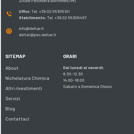
20068 Peschiera Borromeo (MI)
Uffici:
Tel. +39.02.55305101
Stabilimento:
Tel. +39.02.55305457
info@deltar.it
deltar@pec.deltar.it
SITEMAP
ORARI
About
Dal lunedì al venerdì:
8.30-12.30
Nichelatura Chimica
14.00-18.00
Sabato e Domenica Chiuso
Altri rivestimenti
Servizi
Blog
Contattaci