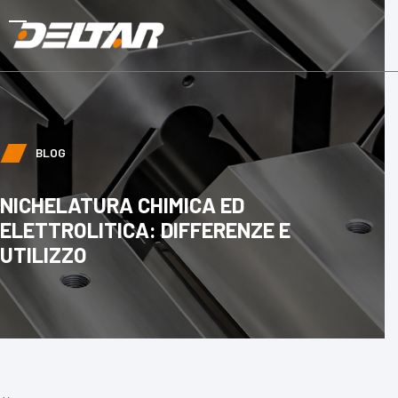
Skip
to
Open
Close
content
mobile
mobile
menu
menu
BLOG
NICHELATURA CHIMICA ED
ELETTROLITICA: DIFFERENZE E
UTILIZZO