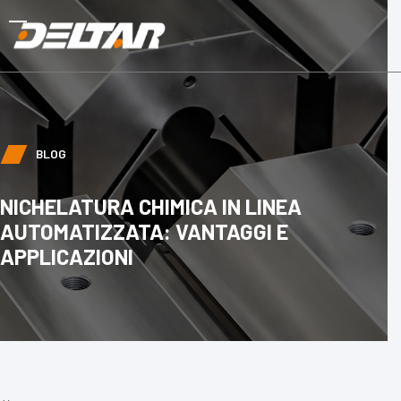
Skip
to
Open
Close
content
mobile
mobile
menu
menu
BLOG
NICHELATURA CHIMICA IN LINEA
AUTOMATIZZATA: VANTAGGI E
APPLICAZIONI